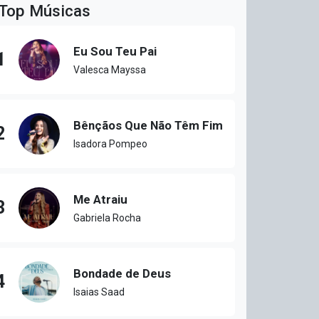
Top Músicas
Eu Sou Teu Pai
1
Valesca Mayssa
Bênçãos Que Não Têm Fim
2
Isadora Pompeo
Me Atraiu
3
Gabriela Rocha
Bondade de Deus
4
Isaias Saad