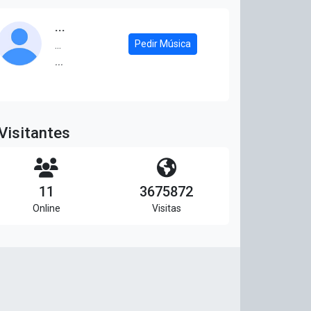
...
Pedir Música
...
...
Visitantes
11
3675872
Online
Visitas