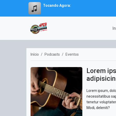
Tocando Agora:
In
Início
Podcasts
Eventos
Lorem ips
adipisicin
Lorem ipsum, dolor
necessitatibus sa
tenetur voluptate
Modi, deleniti?