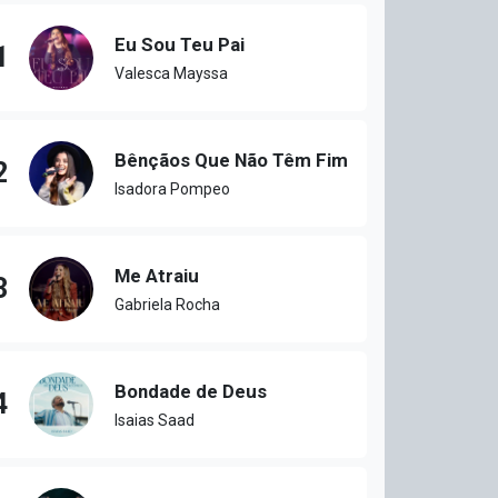
Eu Sou Teu Pai
1
Valesca Mayssa
Bênçãos Que Não Têm Fim
2
Isadora Pompeo
Me Atraiu
3
Gabriela Rocha
Bondade de Deus
4
Isaias Saad